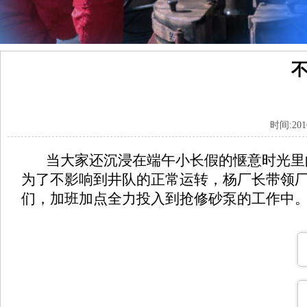
时间:20
当大家还沉浸在端午小长假的惬意时光里
为了不影响到井队的正常运转，杨厂长带领
们，加班加点全力投入到抢修砂泵的工作中