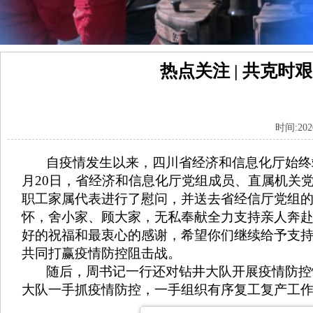
热点关注 | 共克
时间:20
自疫情发生以来，四川省经济和信息化厅始终站
月20日，省经济和信息化厅党组成员、直属机关
职工家属代表进行了慰问，并送去省经信厅党组
怀，舍小家、顾大家，无私奉献全力支持亲人奔
好的祝福和最衷心的感谢，希望你们继续给予支
共同打赢疫情防控阻击战。
随后，周书记一行还对钻井大队开展疫情防控情
大队一手抓疫情防控，一手组织有序复工复产工