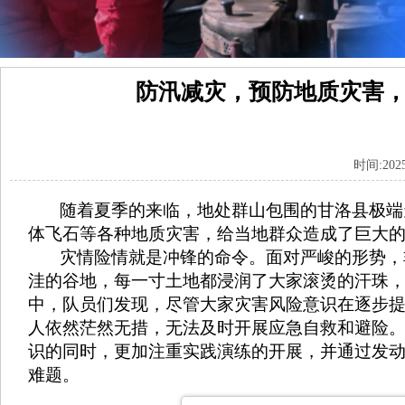
防汛减灾，预防地质灾害
时间:202
随着夏季的来临，地处群山包围的甘洛县极端天
体飞石等各种地质灾害，给当地群众造成了巨大
灾情险情就是冲锋的命令。面对严峻的形势，非
洼的谷地，每一寸土地都浸润了大家滚烫的汗珠
中，队员们发现，尽管大家灾害风险意识在逐步
人依然茫然无措，无法及时开展应急自救和避险
识的同时，更加注重实践演练的开展，并通过发
难题。