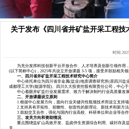
关于发布《四川省井矿盐开采工程技术
时间:202
为充分发挥科技创新平台开放合作、人才培养及创新引领作用，本
(以下简称中心)，2025年共设立开放课题 3-5 项，接受并鼓
一、四川省井矿盐开采工程技术研究中心简介
中心依托单位为四川省非金属(盐业)地质调查研究所(原四川盐业
成都理工大学(能源学院)、四川久大投资控股有限责任公司，中心于2
中心着眼井矿盐行业发展需求、致力于解决制约行业高质量发展
二、开放课题设立原则
1.根据中心发展方向，面向行业关键共性瓶颈技术而设立支持项
2.支持具有开拓性、前瞻性、创造性的新理论、新技术和新方法
3.鼓励交叉合作，强化与国内行业高校、科研单位和企业等合作
三、攻关方向和资助情况
重点围绕盐矿山高效开发、盐卤伴生资源综合利用、碳封存及盐
关。