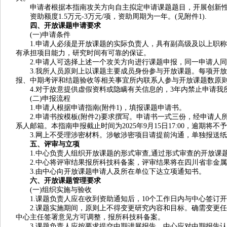
申请者根据本指南攻关方向自主拟定申请课题题目，开展创新性
资助额度1.5万元-3万元/项，资助周期为一年。(见附件1).
四、开放课题申请要求
(一)申请条件
1.申请人必须是开放课题的实际负责人，具有副高级及以上职称
有承担项目能力，研究时间有可靠的保证。
2.申请人可选择上述一个攻关方向进行课题申报，同一申请人同
3.我所人员原则上以课题主要成员身份参与开放课题。每项开放
报、中期考评和结题验收等相关事宜所内联系人参与开放课题数原则
4.对于故意提供虚假资料或隐瞒有关信息的，3年内禁止申请我
(二)申报流程
1.申请人根据申请指南(附件1)，填报课题申请书。
2.申请书按模板(附件2)要求撰写。申请书一式三份，经申请人
系人邮箱。本指南申报截止时间为2025年9月15日17:00，逾期将不
3.网上不受理涉密材料。涉敏涉密项目请提前沟通，单独报送纸
五、评审与立项
1.中心负责人组织开放课题的形式审查,通过形式审查的开放课
2.中心将评审结果报所科技科备案，评审结果将在四川省非金属(
3.由中心向开放课题申请人及所在单位下达立项通知书。
六、开放课题管理要求
(一)组织实施与验收
1.课题负责人应在收到资助通知后，10个工作日内与中心签订
2.课题实施期间，原则上不得变更研究内容和目标。确需变更任
中心主任签署意见方可调整，报所科技科备案。
3.课题负责人应按要求提交中期进展报告，中心应对中期报告认