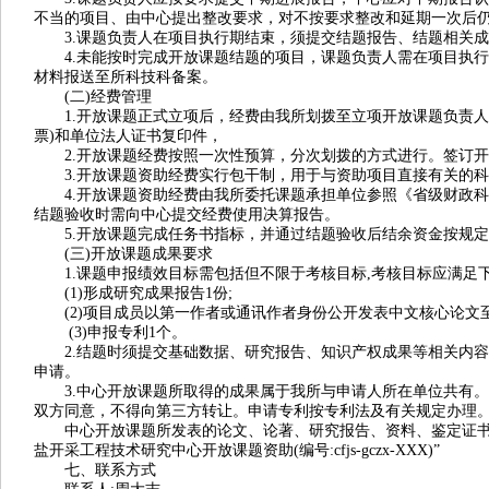
不当的项目、由中心提出整改要求，对不按要求整改和延期一次后
3.课题负责人在项目执行期结束，须提交结题报告、结题相关成
4.未能按时完成开放课题结题的项目，课题负责人需在项目执行
材料报送至所科技科备案。
(二)经费管理
1.开放课题正式立项后，经费由我所划拨至立项开放课题负责人
票)和单位法人证书复印件，
2.开放课题经费按照一次性预算，分次划拨的方式进行。签订开放
3.开放课题资助经费实行包干制，用于与资助项目直接有关的科
4.开放课题资助经费由我所委托课题承担单位参照《省级财政科技计
结题验收时需向中心提交经费使用决算报告。
5.开放课题完成任务书指标，并通过结题验收后结余资金按规定
(三)开放课题成果要求
1.课题申报绩效目标需包括但不限于考核目标,考核目标应满足
(1)形成研究成果报告1份;
(2)项目成员以第一作者或通讯作者身份公开发表中文核心论文至
(3)申报专利1个。
2.结题时须提交基础数据、研究报告、知识产权成果等相关内容
申请。
3.中心开放课题所取得的成果属于我所与申请人所在单位共有。
双方同意，不得向第三方转让。申请专利按专利法及有关规定办理
中心开放课题所发表的论文、论著、研究报告、资料、鉴定证书以
盐开采工程技术研究中心开放课题资助(编号:cfjs-gczx-XXX)”
七、联系方式