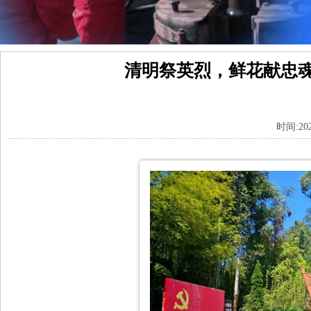
清明祭英烈，鲜花献忠魂
时间:20