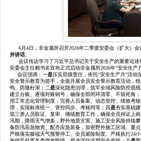
6月4日，非金属所召开2026年二季度安委会（扩大）会
并讲话
。
会议
传达学习了习近平总书记关于安全生产的重要论述
安委会主任赖书名宣布正式启动非金属所2026年“安全生
会议强调：一
是
压实层级责任，依托“安全生产月”活动
安全警示教育为抓手，全面开展全员安全警示教育活动，组
鸣、防微杜渐；二
是
深化隐患治理，筑牢全域风险防控底线
建立台账、逐项对账销号，确保全部闭环清零、不留死角；
用工常态化管理制度，完善人员备案、动态管控、绩效考核
理，实现标准统一、管控同步、考核同等；四
是
夯实基础建
筑三类人员取证、复审、继续教育工作，确保全员持证上岗
汛期，降雨天气增多，野外地质灾害、施工安全风险持续攀
备防汛应急物资、配齐应急装备，加密野外施工区域、重点
严格落实极端天气预警停工、全员避险制度。严格执行24
效稳妥处置各类突发险情，坚决守住汛期安全底线；六
是
聚