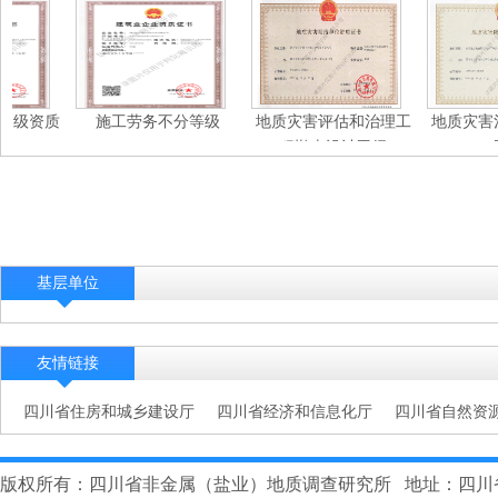
in
/www/wwwroot/web.cydzzj.com/wp-
content/themes/web-
cy/index.php
on
line
29
乙级资质
施工劳务不分等级
地质灾害评估和治理工
地质灾害
程勘查设计甲级
基层单位
友情链接
四川省住房和城乡建设厅
四川省经济和信息化厅
四川省自然资
版权所有：四川省非金属（盐业）地质调查研究所 地址：四川