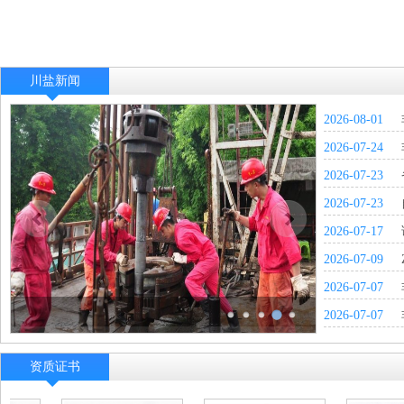
川盐新闻
2026-08-01
Warning
:
Use
2026-07-24
of
undefined
2026-07-23
constant
cat
2026-07-23
-
assumed
2026-07-17
'cat'
(this
2026-07-09
will
throw
2026-07-07
an
Error
2026-07-07
in
a
" alt="福6井最后一个分支井成功联通">福6井最后一个
future
分支井成功联通
资质证书
version
of
PHP)