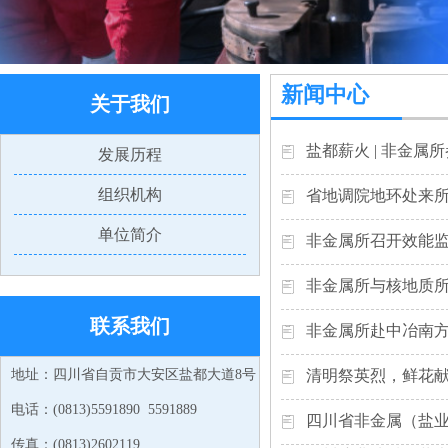
新闻中心
关于我们
盐都薪火 | 非金
发展历程
组织机构
省地调院地环处来
单位简介
非金属所召开效能
非金属所与核地质
联系我们
非金属所赴中冶南
地址：四川省自贡市大安区盐都大道8号
清明祭英烈，鲜花献
电话：(0813)5591890 5591889
四川省非金属（盐业
传真：(0813)2602119